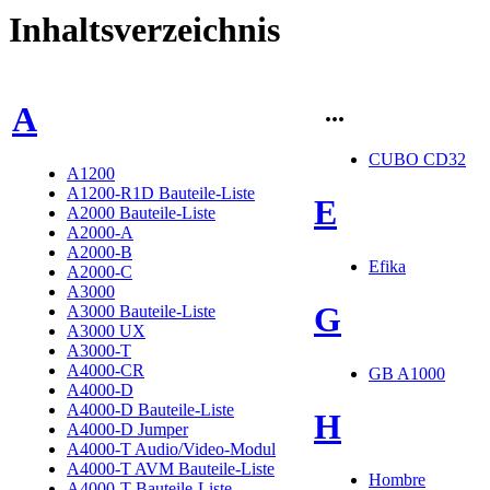
Inhaltsverzeichnis
...
A
CUBO CD32
A1200
A1200-R1D Bauteile-Liste
E
A2000 Bauteile-Liste
A2000-A
A2000-B
Efika
A2000-C
A3000
G
A3000 Bauteile-Liste
A3000 UX
A3000-T
A4000-CR
GB A1000
A4000-D
A4000-D Bauteile-Liste
H
A4000-D Jumper
A4000-T Audio/Video-Modul
A4000-T AVM Bauteile-Liste
Hombre
A4000-T Bauteile-Liste