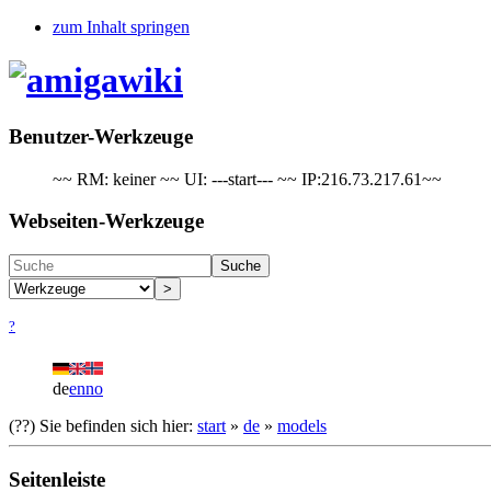
zum Inhalt springen
Benutzer-Werkzeuge
~~ RM: keiner ~~ UI: ---start--- ~~ IP:216.73.217.61~~
Webseiten-Werkzeuge
Suche
>
?
de
en
no
(??)
Sie befinden sich hier:
start
»
de
»
models
Seitenleiste