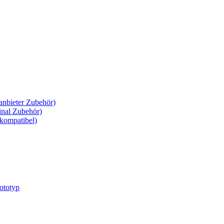
anbieter Zubehör)
inal Zubehör)
kompatibel)
ototyp