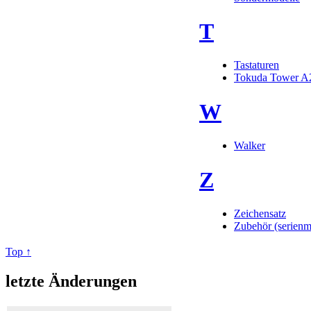
T
Tastaturen
Tokuda Tower A
W
Walker
Z
Zeichensatz
Zubehör (serienm
Top ↑
letzte Änderungen