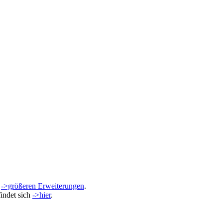
n
->größeren Erweiterungen
.
indet sich
->hier
.