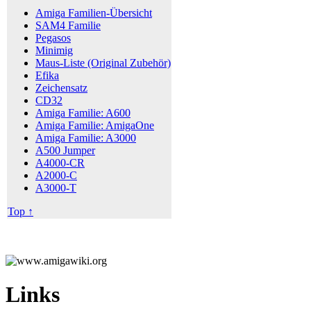
Amiga Familien-Übersicht
SAM4 Familie
Pegasos
Minimig
Maus-Liste (Original Zubehör)
Efika
Zeichensatz
CD32
Amiga Familie: A600
Amiga Familie: AmigaOne
Amiga Familie: A3000
A500 Jumper
A4000-CR
A2000-C
A3000-T
Top ↑
Links