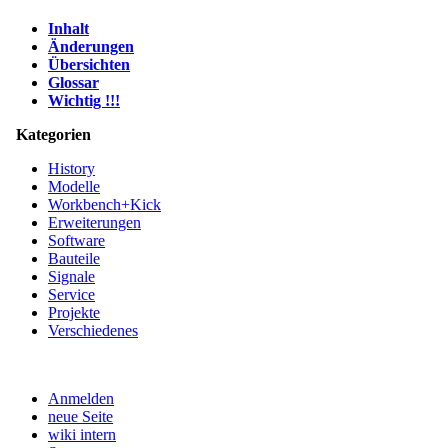
Inhalt
Änderungen
Übersichten
Glossar
Wichtig !!!
Kategorien
History
Modelle
Workbench+Kick
Erweiterungen
Software
Bauteile
Signale
Service
Projekte
Verschiedenes
Anmelden
neue Seite
wiki intern