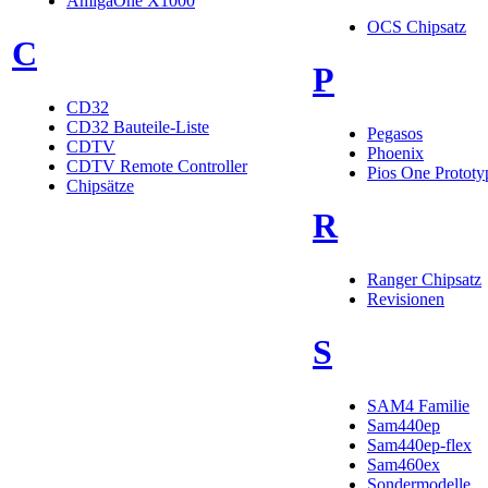
AmigaOne X1000
OCS Chipsatz
C
P
CD32
CD32 Bauteile-Liste
Pegasos
CDTV
Phoenix
CDTV Remote Controller
Pios One Prototy
Chipsätze
R
Ranger Chipsatz
Revisionen
S
SAM4 Familie
Sam440ep
Sam440ep-flex
Sam460ex
Sondermodelle