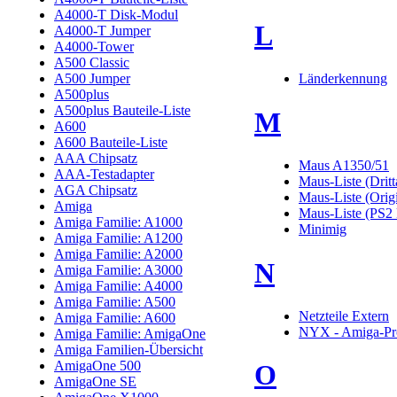
A4000-T Disk-Modul
L
A4000-T Jumper
A4000-Tower
A500 Classic
A500 Jumper
Länderkennung
A500plus
A500plus Bauteile-Liste
M
A600
A600 Bauteile-Liste
AAA Chipsatz
Maus A1350/51
AAA-Testadapter
Maus-Liste (Dritt
AGA Chipsatz
Maus-Liste (Orig
Amiga
Maus-Liste (PS2 
Amiga Familie: A1000
Minimig
Amiga Familie: A1200
Amiga Familie: A2000
N
Amiga Familie: A3000
Amiga Familie: A4000
Amiga Familie: A500
Netzteile Extern
Amiga Familie: A600
NYX - Amiga-Pr
Amiga Familie: AmigaOne
Amiga Familien-Übersicht
AmigaOne 500
O
AmigaOne SE