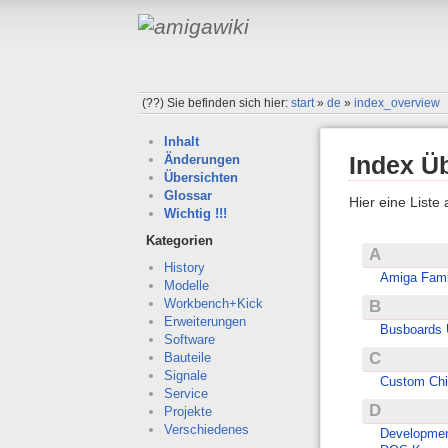
(??)
Sie befinden sich hier:
start
»
de
»
index_overview
Inhalt
Index Ü
Änderungen
Übersichten
Glossar
Hier eine Liste
Wichtig !!!
Kategorien
A
History
Amiga Fami
Modelle
Workbench+Kick
B
Erweiterungen
Busboards 
Software
C
Bauteile
Signale
Custom Chi
Service
D
Projekte
Verschiedenes
Developmen