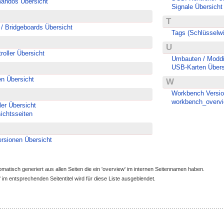
ndos Übersicht
Signale Übersicht
T
/ Bridgeboards Übersicht
Tags (Schlüsselwö
U
roller Übersicht
Umbauten / Moddi
USB-Karten Übers
en Übersicht
W
Workbench Versio
workbench_overv
ler Übersicht
ichtsseiten
ersionen Übersicht
omatisch generiert aus allen Seiten die ein 'overview' im internen Seitennamen haben.
 im entsprechenden Seitentitel wird für diese Liste ausgeblendet.