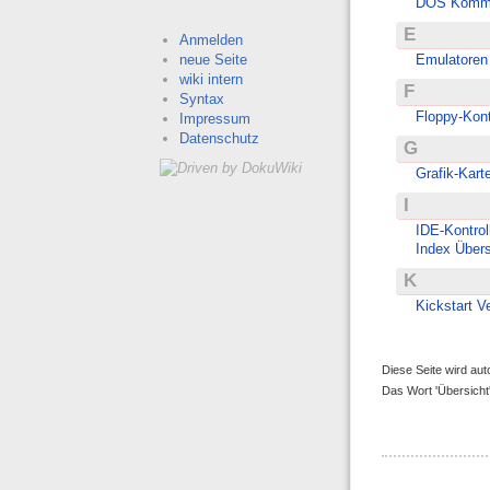
DOS Komma
E
Anmelden
neue Seite
Emulatoren 
wiki intern
F
Syntax
Floppy-Kont
Impressum
Datenschutz
G
Grafik-Kart
I
IDE-Kontrol
Index Übers
K
Kickstart V
Diese Seite wird aut
Das Wort 'Übersicht'