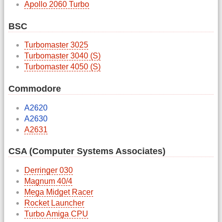
Apollo 2060 Turbo
BSC
Turbomaster 3025
Turbomaster 3040 (S)
Turbomaster 4050 (S)
Commodore
A2620
A2630
A2631
CSA (Computer Systems Associates)
Derringer 030
Magnum 40/4
Mega Midget Racer
Rocket Launcher
Turbo Amiga CPU