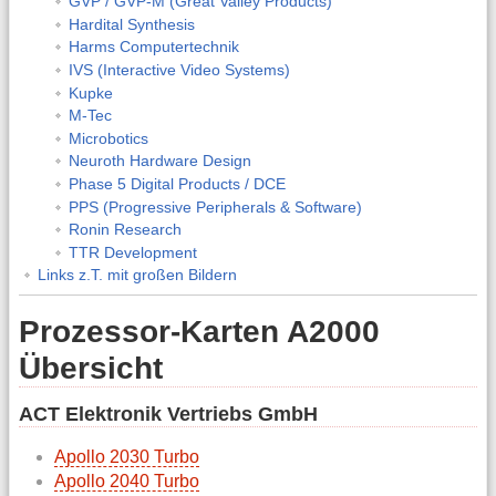
GVP / GVP-M (Great Valley Products)
Hardital Synthesis
Harms Computertechnik
IVS (Interactive Video Systems)
Kupke
M-Tec
Microbotics
Neuroth Hardware Design
Phase 5 Digital Products / DCE
PPS (Progressive Peripherals & Software)
Ronin Research
TTR Development
Links z.T. mit großen Bildern
Prozessor-Karten A2000
Übersicht
ACT Elektronik Vertriebs GmbH
Apollo 2030 Turbo
Apollo 2040 Turbo