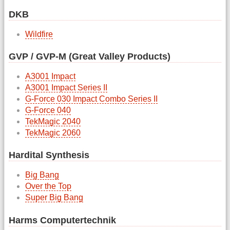
DKB
Wildfire
GVP / GVP-M (Great Valley Products)
A3001 Impact
A3001 Impact Series II
G-Force 030 Impact Combo Series II
G-Force 040
TekMagic 2040
TekMagic 2060
Hardital Synthesis
Big Bang
Over the Top
Super Big Bang
Harms Computertechnik