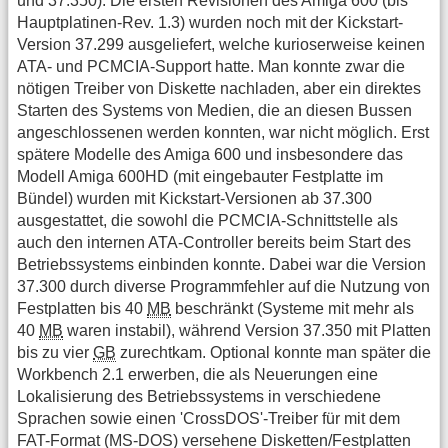
und 37.350). Die ersten Revisionen des Amiga 600 (bis
Hauptplatinen-Rev. 1.3) wurden noch mit der Kickstart-
Version 37.299 ausgeliefert, welche kurioserweise keinen
ATA- und PCMCIA-Support hatte. Man konnte zwar die
nötigen Treiber von Diskette nachladen, aber ein direktes
Starten des Systems von Medien, die an diesen Bussen
angeschlossenen werden konnten, war nicht möglich. Erst
spätere Modelle des Amiga 600 und insbesondere das
Modell Amiga 600HD (mit eingebauter Festplatte im
Bündel) wurden mit Kickstart-Versionen ab 37.300
ausgestattet, die sowohl die PCMCIA-Schnittstelle als
auch den internen ATA-Controller bereits beim Start des
Betriebssystems einbinden konnte. Dabei war die Version
37.300 durch diverse Programmfehler auf die Nutzung von
Festplatten bis 40
MB
beschränkt (Systeme mit mehr als
40
MB
waren instabil), während Version 37.350 mit Platten
bis zu vier
GB
zurechtkam. Optional konnte man später die
Workbench 2.1 erwerben, die als Neuerungen eine
Lokalisierung des Betriebssystems in verschiedene
Sprachen sowie einen 'CrossDOS'-Treiber für mit dem
FAT-Format (MS-DOS) versehene Disketten/Festplatten