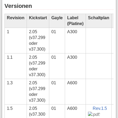
Versionen
Revision
Kickstart
Gayle
Label
Schaltplan
Ba
(Platine)
Li
1
2.05
01
A300
(v37.299
oder
v37.300)
1.1
2.05
01
A300
(v37.299
oder
v37.300)
1.3
2.05
01
A600
A
(v37.299
Re
oder
v37.300)
1.5
2.05
01
A600
Rev.1.5
(v37.300