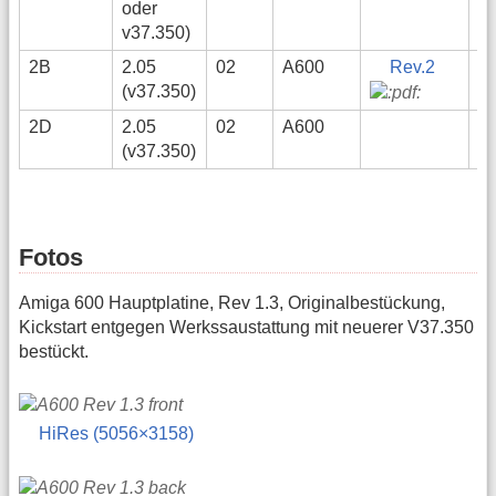
oder
v37.350)
2B
2.05
02
A600
Rev.2
(v37.350)
2D
2.05
02
A600
(v37.350)
Fotos
Amiga 600 Hauptplatine, Rev 1.3, Originalbestückung,
Kickstart entgegen Werkssaustattung mit neuerer V37.350
bestückt.
HiRes (5056×3158)