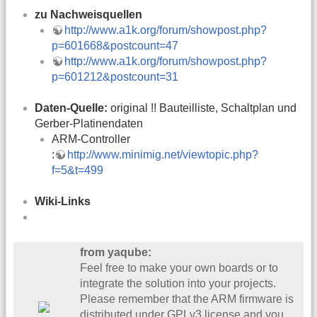
zu Nachweisquellen
http://www.a1k.org/forum/showpost.php?
p=601668&postcount=47
http://www.a1k.org/forum/showpost.php?
p=601212&postcount=31
Daten-Quelle:
original !! Bauteilliste, Schaltplan und
Gerber-Platinendaten
ARM-Controller
:
http://www.minimig.net/viewtopic.php?
f=5&t=499
Wiki-Links
from yaqube:
Feel free to make your own boards or to
integrate the solution into your projects.
Please remember that the ARM firmware is
distributed under GPLv3 license and you