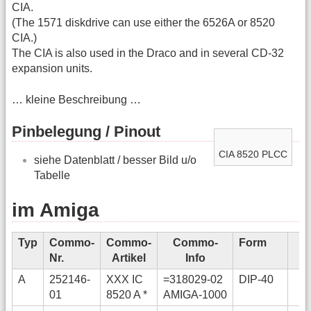
CIA.
(The 1571 diskdrive can use either the 6526A or 8520
CIA.)
The CIA is also used in the Draco and in several CD-32
expansion units.
… kleine Beschreibung …
Pinbelegung / Pinout
CIA 8520 PLCC
siehe Datenblatt / besser Bild u/o
Tabelle
im Amiga
Typ
Commo-
Commo-
Commo-
Form
E
Nr.
Artikel
Info
I
A
252146-
XXX IC
=318029-02
DIP-40
01
8520 A *
AMIGA-1000