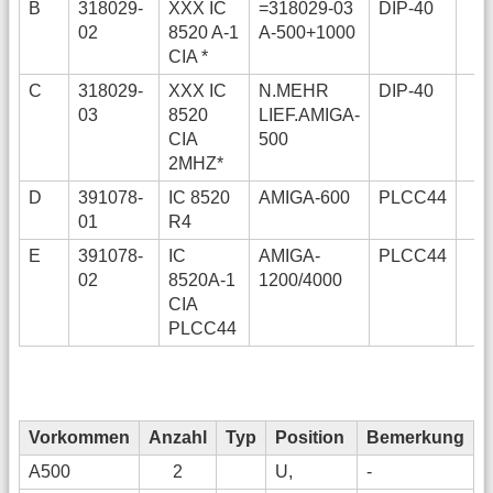
B
318029-
XXX IC
=318029-03
DIP-40
02
8520 A-1
A-500+1000
CIA *
C
318029-
XXX IC
N.MEHR
DIP-40
03
8520
LIEF.AMIGA-
CIA
500
2MHZ*
D
391078-
IC 8520
AMIGA-600
PLCC44
01
R4
E
391078-
IC
AMIGA-
PLCC44
n
02
8520A-1
1200/4000
CIA
PLCC44
Vorkommen
Anzahl
Typ
Position
Bemerkung
A500
2
U,
-