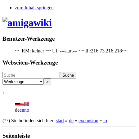
zum Inhalt springen
Benutzer-Werkzeuge
~~ RM: keiner ~~ UI: ---start--- ~~ IP:216.73.216.218~~
Webseiten-Werkzeuge
Suche
>
?
de
en
no
(??)
Sie befinden sich hier:
start
»
de
»
expansion
»
io
Seitenleiste