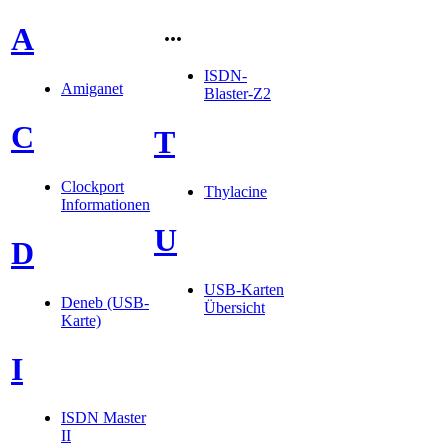
...
A
ISDN-
Amiganet
Blaster-Z2
C
T
Clockport
Thylacine
Informationen
U
D
USB-Karten
Deneb (USB-
Übersicht
Karte)
I
ISDN Master
II