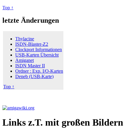
Top ↑
letzte Änderungen
Thylacine
ISDN-Blaster-Z2
Clockport Informationen
USB-Karten Übersicht
Amiganet
ISDN Master II
Ordner : Exp. I/O-Karten
Deneb (USB-Karte)
Top ↑
Links z.T. mit großen Bildern