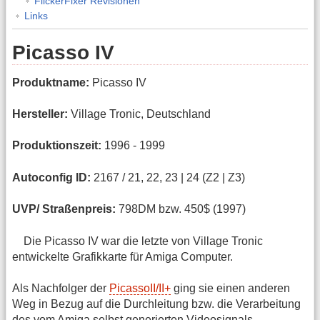
FlickerFixer Revisionen
Links
Picasso IV
Produktname:
Picasso IV
Hersteller:
Village Tronic, Deutschland
Produktionszeit:
1996 - 1999
Autoconfig ID:
2167 / 21, 22, 23 | 24 (Z2 | Z3)
UVP/ Straßenpreis:
798DM bzw. 450$ (1997)
Die Picasso IV war die letzte von Village Tronic
entwickelte Grafikkarte für Amiga Computer.
Als Nachfolger der
PicassoII/II+
ging sie einen anderen
Weg in Bezug auf die Durchleitung bzw. die Verarbeitung
des vom Amiga selbst generierten Videosignals.