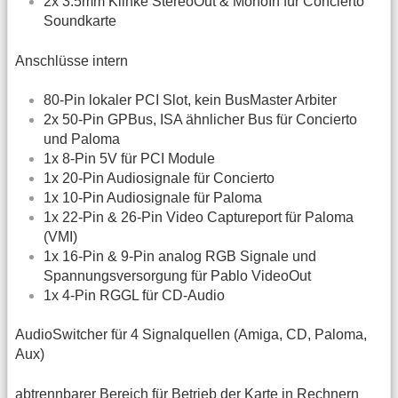
2x 3.5mm Klinke StereoOut & MonoIn für Concierto
Soundkarte
Anschlüsse intern
80-Pin lokaler PCI Slot, kein BusMaster Arbiter
2x 50-Pin GPBus, ISA ähnlicher Bus für Concierto
und Paloma
1x 8-Pin 5V für PCI Module
1x 20-Pin Audiosignale für Concierto
1x 10-Pin Audiosignale für Paloma
1x 22-Pin & 26-Pin Video Captureport für Paloma
(VMI)
1x 16-Pin & 9-Pin analog RGB Signale und
Spannungsversorgung für Pablo VideoOut
1x 4-Pin RGGL für CD-Audio
AudioSwitcher für 4 Signalquellen (Amiga, CD, Paloma,
Aux)
abtrennbarer Bereich für Betrieb der Karte in Rechnern