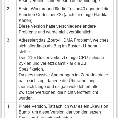
1
Erste veröffentlichte Version der Multibridge.
2
Erster Workaround für die Fusion40 (ignoriert die
Function Codes bei Z2) (auch für einige Hardital
Karten),
Diese Version hatte verschiedene andere
Probleme und wurde nicht veröffentlicht.
3
Adressiert das „Zorro-III DMA Problem“, welches
sich allerdings als Bug im Buster -11 heraus
stellte.
Der -11er Buster verkürzt einige CPU-initiierte
Zyklen und verletzt damit klar die Z3
Spezifikation.
Da dies massive Änderungen im Zorro-Interface
nach sich zog, dauerte die Überarbeitung
ziemlich lange und es gab viele fehlerhafte
Zwischenversionen, die nicht veröffentlicht
wurden.
4
Finale Version. Tatsächlich war es ein „Revision
Bump“ um diese Version klar von der letzten
Revision 3 zu unterscheiden.