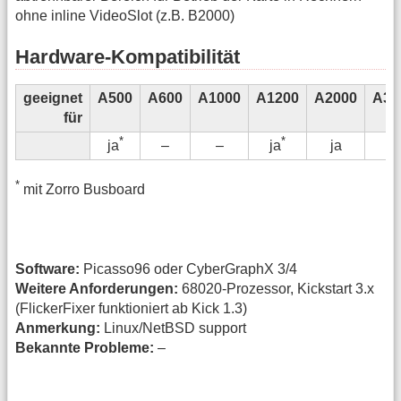
ohne inline VideoSlot (z.B. B2000)
Hardware-Kompatibilität
geeignet
A500
A600
A1000
A1200
A2000
A30
für
*
*
–
–
ja
ja
ja
*
mit Zorro Busboard
Software:
Picasso96 oder CyberGraphX 3/4
Weitere Anforderungen:
68020-Prozessor, Kickstart 3.x
(FlickerFixer funktioniert ab Kick 1.3)
Anmerkung:
Linux/NetBSD support
Bekannte Probleme:
–