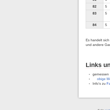
82
5
83
5
84
5
Es handelt sich
und andere Gary
Links un
gemessen u
obige Me
Info's zu
Fa