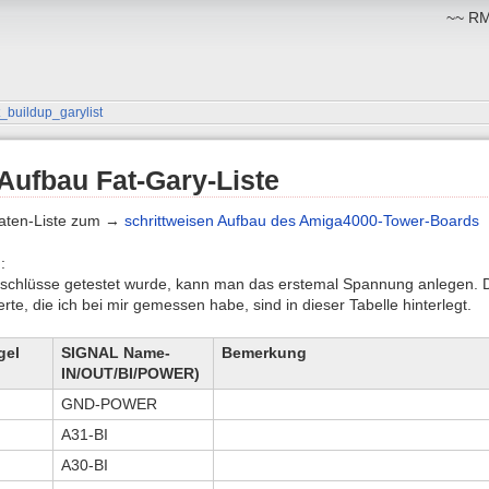
~~ RM:
_buildup_garylist
Aufbau Fat-Gary-Liste
Daten-Liste zum →
schrittweisen Aufbau des Amiga4000-Tower-Boards
:
schlüsse getestet wurde, kann man das erstemal Spannung anlegen. 
te, die ich bei mir gemessen habe, sind in dieser Tabelle hinterlegt.
gel
SIGNAL Name-
Bemerkung
IN/OUT/BI/POWER)
GND-POWER
A31-BI
A30-BI