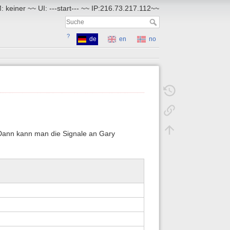
 keiner ~~ UI: ---start--- ~~ IP:216.73.217.112~~
?
de
en
no
Dann kann man die Signale an Gary