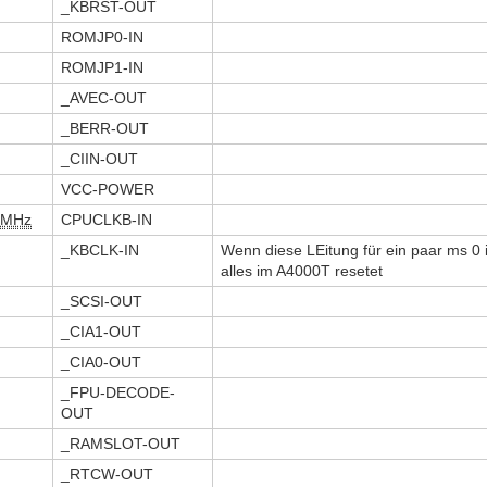
_KBRST-OUT
ROMJP0-IN
ROMJP1-IN
_AVEC-OUT
_BERR-OUT
_CIIN-OUT
VCC-POWER
MHz
CPUCLKB-IN
_KBCLK-IN
Wenn diese LEitung für ein paar ms 0 
alles im A4000T resetet
_SCSI-OUT
_CIA1-OUT
_CIA0-OUT
_FPU-DECODE-
OUT
_RAMSLOT-OUT
_RTCW-OUT