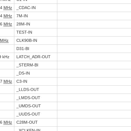
14
MHz
_CDAC-IN
14
MHz
7M-IN
,6
MHz
28M-IN
TEST-IN
MHz
CLK90B-IN
D31-BI
9 kHz
LATCH_ADR-OUT
_STERM-BI
_DS-IN
57
MHz
C3-IN
_LLDS-OUT
_LMDS-OUT
_UMDS-OUT
_UUDS-OUT
,6
MHz
C28M-OUT
_XCLKEN-IN