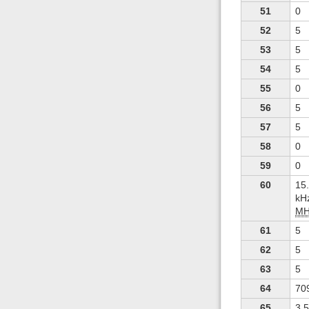
51
0
52
5
53
5
54
5
55
0
56
5
57
5
58
0
59
0
60
15
kH
MH
61
5
62
5
63
5
64
70
65
3,