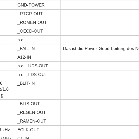
GND-POWER
_RTCR-OUT
_ROMEN-OUT
_OECD-OUT
n.c.
_FAIL-IN
Das ist die Power-Good-Leitung des Ne
A12-IN
n.c. _UDS-OUT
n.c. _LDS-OUT
.6
_BLIT-IN
z/1.8
z
_BLIS-OUT
_REGEN-OUT
_RAMEN-OUT
9 kHz
ECLK-OUT
57MHz
C1-IN