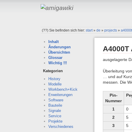
(??)
Sie befinden sich hier:
start
»
de
»
projects
»
a4000t
Inhalt
A4000T 
Änderungen
Übersichten
Glossar
ausgelagerte 
Wichtig !!!
Überleitung von
Kategorien
… und auf Kurz
History
messen. Die Wer
Modelle
Workbench+Kick
Erweiterungen
Pin-
Pe
Software
Nummer
Bauteile
1
0
Signale
Service
2
5
Projekte
3
5
Verschiedenes