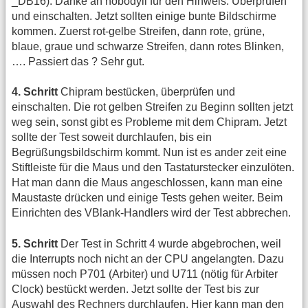
_DB16). Danke an nobodyii für den Hinweis. Überprüfen
und einschalten. Jetzt sollten einige bunte Bildschirme
kommen. Zuerst rot-gelbe Streifen, dann rote, grüne,
blaue, graue und schwarze Streifen, dann rotes Blinken,
…. Passiert das ? Sehr gut.
4. Schritt
Chipram bestücken, überprüfen und
einschalten. Die rot gelben Streifen zu Beginn sollten jetzt
weg sein, sonst gibt es Probleme mit dem Chipram. Jetzt
sollte der Test soweit durchlaufen, bis ein
Begrüßungsbildschirm kommt. Nun ist es ander zeit eine
Stiftleiste für die Maus und den Tastaturstecker einzulöten.
Hat man dann die Maus angeschlossen, kann man eine
Maustaste drücken und einige Tests gehen weiter. Beim
Einrichten des VBlank-Handlers wird der Test abbrechen.
5. Schritt
Der Test in Schritt 4 wurde abgebrochen, weil
die Interrupts noch nicht an der CPU angelangten. Dazu
müssen noch P701 (Arbiter) und U711 (nötig für Arbiter
Clock) bestückt werden. Jetzt sollte der Test bis zur
Auswahl des Rechners durchlaufen. Hier kann man den