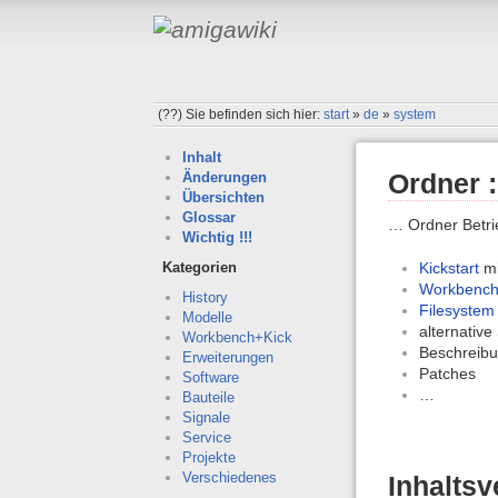
(??)
Sie befinden sich hier:
start
»
de
»
system
Inhalt
Ordner 
Änderungen
Übersichten
Glossar
… Ordner Betri
Wichtig !!!
Kickstart
mi
Kategorien
Workbenc
History
Filesystem
Modelle
alternativ
Workbench+Kick
Beschreibu
Erweiterungen
Patches
Software
…
Bauteile
Signale
Service
Projekte
Verschiedenes
Inhaltsv