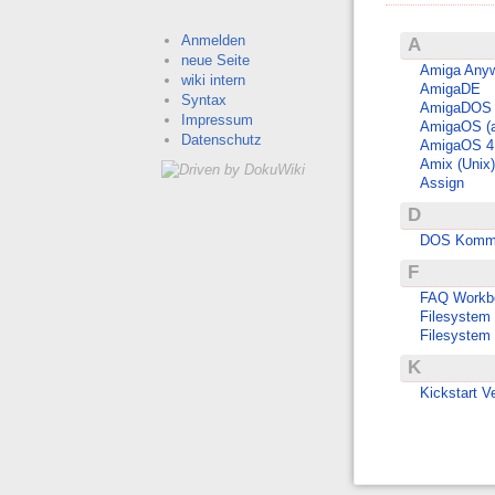
Anmelden
A
neue Seite
Amiga Any
wiki intern
AmigaDE
Syntax
AmigaDOS 
Impressum
AmigaOS (al
Datenschutz
AmigaOS 4
Amix (Unix)
Assign
D
DOS Komma
F
FAQ Workb
Filesystem
Filesystem 
K
Kickstart V