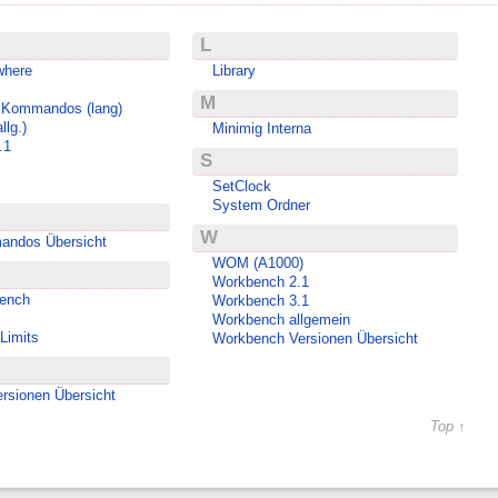
L
where
Library
M
Kommandos (lang)
lg.)
Minimig Interna
.1
S
SetClock
System Ordner
W
ndos Übersicht
WOM (A1000)
Workbench 2.1
ench
Workbench 3.1
Workbench allgemein
Limits
Workbench Versionen Übersicht
ersionen Übersicht
Top ↑