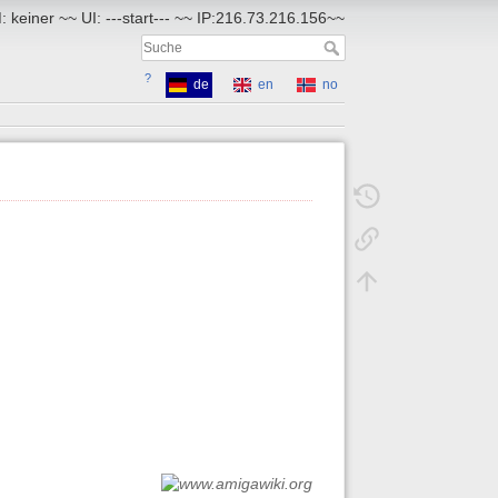
 keiner ~~ UI: ---start--- ~~ IP:216.73.216.156~~
?
de
en
no