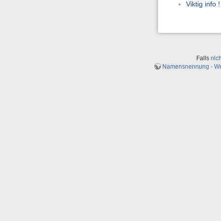
Viktig info !
Falls
nic
Namensnennung - Weit