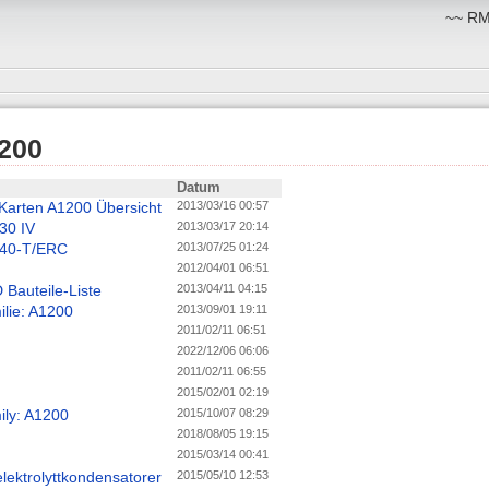
~~ RM:
200
Datum
Karten A1200 Übersicht
2013/03/16 00:57
30 IV
2013/03/17 20:14
240-T/ERC
2013/07/25 01:24
2012/04/01 06:51
Bauteile-Liste
2013/04/11 04:15
lie: A1200
2013/09/01 19:11
2011/02/11 06:51
2022/12/06 06:06
2011/02/11 06:55
2015/02/01 02:19
ly: A1200
2015/10/07 08:29
2018/08/05 19:15
2015/03/14 00:41
elektrolyttkondensatorer
2015/05/10 12:53