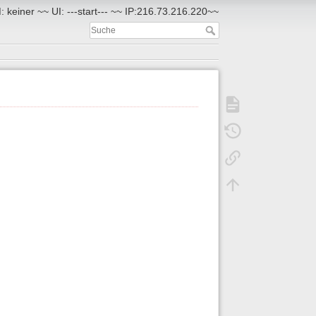
 keiner ~~ UI: ---start--- ~~ IP:216.73.216.220~~