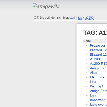
(??)
Sie befinden sich hier:
start
»
tag
»
a1200
TAG: A1
Seite
Prozessor-
Blizzard 12
Blizzard 1
A1200
A1200-R1D 
Amiga Fami
Alice
Elko Liste
Lisa
Wichtig !
Amiga Fami
Lisa
Important !
Liste over 