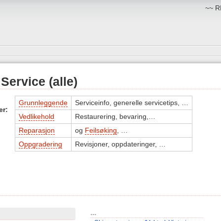
~~ RM
Service (alle)
Grunnleggende
Serviceinfo, generelle servicetips, …
er:
Vedlikehold
Restaurering, bevaring,…
Reparasjon
og
Feilsøking
, …
Oppgradering
Revisjoner, oppdateringer, …
...