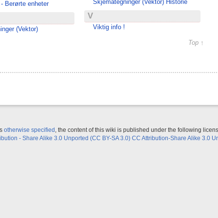
Skjemategninger (Vektor) Historie
- Berørte enheter
V
Viktig info !
nger (Vektor)
Top ↑
ss
otherwise specified
, the content of this wiki is published under the following licen
ribution - Share Alike 3.0 Unported (CC BY-SA 3.0) CC Attribution-Share Alike 3.0 U