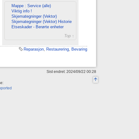
Mappe : Service (alle)
Viktig info !
Skjemategninger (Vektor)
Skjemategninger (Vektor) Historie
Etseskader - Berørte enheter
Top ↑
Reparasjon
,
Restaurering
,
Bevaring
Sist endret: 2024/09/22 00:28
se:
nported