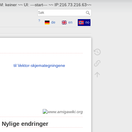
: keiner ~~ UI: ---start--- ~~ IP:216.73.216.63~~
?
de
en
no
til Vektor-skjemategningene
Nylige endringer