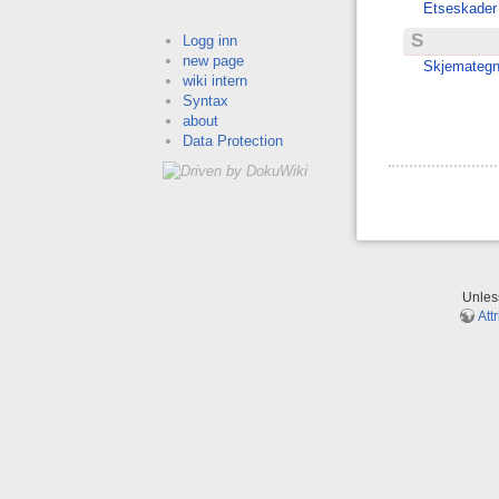
Etseskader 
S
Logg inn
new page
Skjemategni
wiki intern
Syntax
about
Data Protection
Unle
Att