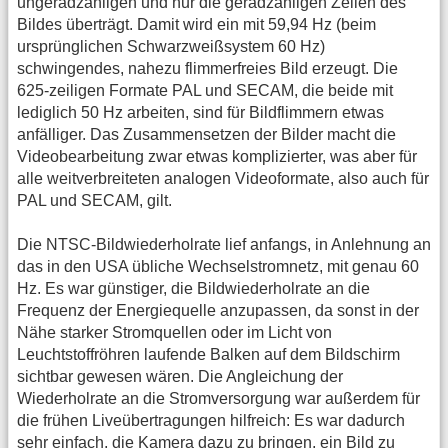
ungeradzahligen und nur die geradzahligen Zeilen des
Bildes überträgt. Damit wird ein mit 59,94 Hz (beim
ursprünglichen Schwarzweißsystem 60 Hz)
schwingendes, nahezu flimmerfreies Bild erzeugt. Die
625-zeiligen Formate PAL und SECAM, die beide mit
lediglich 50 Hz arbeiten, sind für Bildflimmern etwas
anfälliger. Das Zusammensetzen der Bilder macht die
Videobearbeitung zwar etwas komplizierter, was aber für
alle weitverbreiteten analogen Videoformate, also auch für
PAL und SECAM, gilt.
Die NTSC-Bildwiederholrate lief anfangs, in Anlehnung an
das in den USA übliche Wechselstromnetz, mit genau 60
Hz. Es war günstiger, die Bildwiederholrate an die
Frequenz der Energiequelle anzupassen, da sonst in der
Nähe starker Stromquellen oder im Licht von
Leuchtstoffröhren laufende Balken auf dem Bildschirm
sichtbar gewesen wären. Die Angleichung der
Wiederholrate an die Stromversorgung war außerdem für
die frühen Liveübertragungen hilfreich: Es war dadurch
sehr einfach, die Kamera dazu zu bringen, ein Bild zu