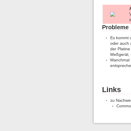
Probleme
Es kommt d
oder auch 
der Platine
Meßgerät, 
Manchmal ka
entspreche
Links
zu Nachwei
Commod