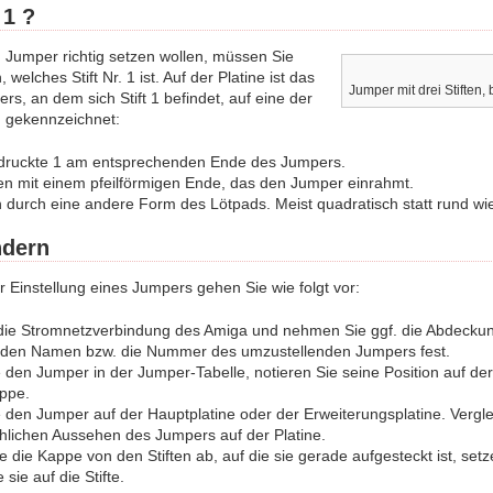
 1 ?
 Jumper richtig setzen wollen, müssen Sie
, welches Stift Nr. 1 ist. Auf der Platine ist das
Jumper mit drei Stiften,
s, an dem sich Stift 1 befindet, auf eine der
n gekennzeichnet:
druckte 1 am entsprechenden Ende des Jumpers.
en mit einem pfeilförmigen Ende, das den Jumper einrahmt.
h durch eine andere Form des Lötpads. Meist quadratisch statt rund wi
ndern
Einstellung eines Jumpers gehen Sie wie folgt vor:
die Stromnetzverbindung des Amiga und nehmen Sie ggf. die Abdecku
e den Namen bzw. die Nummer des umzustellenden Jumpers fest.
den Jumper in der Jumper-Tabelle, notieren Sie seine Position auf der 
ppe.
 den Jumper auf der Hauptplatine oder der Erweiterungsplatine. Verglei
hlichen Aussehen des Jumpers auf der Platine.
die Kappe von den Stiften ab, auf die sie gerade aufgesteckt ist, setz
 sie auf die Stifte.