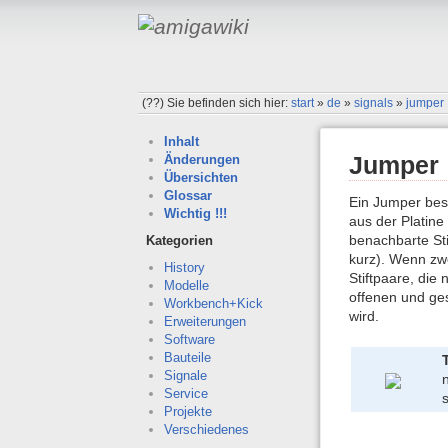
(??)
Sie befinden sich hier:
start
»
de
»
signals
»
jumper
Inhalt
Jumper
Änderungen
Übersichten
Glossar
Ein Jumper best
Wichtig !!!
aus der Platine
benachbarte Sti
Kategorien
kurz). Wenn zwe
History
Stiftpaare, die
Modelle
offenen und ges
Workbench+Kick
wird.
Erweiterungen
Software
Bauteile
Signale
n
Service
Projekte
Verschiedenes