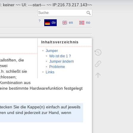
 keiner ~~ UI: ---start--- ~~ IP:216.73.217.143~~
?
de
en
no
Inhaltsverzeichnis
Jumper
Wo ist die 1 ?
lstiften, die
Jumper ändern
zwei
Probleme
h. schließt sie
Links
chlossen;
e Kombination aus
 eine bestimmte Hardwarefunktion festgelegt
ecken Sie die Kappe(n) einfach auf jeweils
oren und sind jederzeit zur Hand, wenn