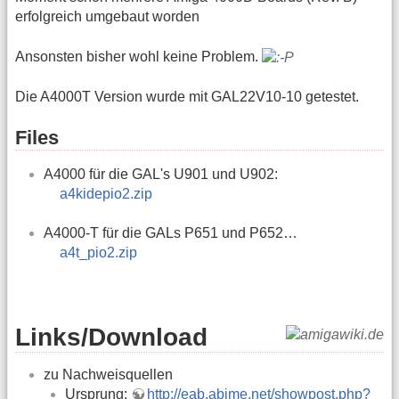
erfolgreich umgebaut worden
Ansonsten bisher wohl keine Problem.
Die A4000T Version wurde mit GAL22V10-10 getestet.
Files
A4000 für die GAL's U901 und U902:
a4kidepio2.zip
A4000-T für die GALs P651 und P652…
a4t_pio2.zip
Links/Download
zu Nachweisquellen
Ursprung:
http://eab.abime.net/showpost.php?