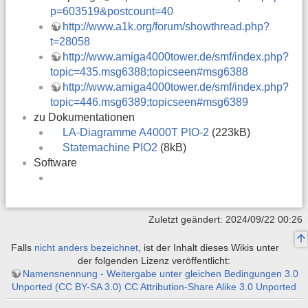
p=603519&postcount=40
http://www.a1k.org/forum/showthread.php?
t=28058
http://www.amiga4000tower.de/smf/index.php?
topic=435.msg6388;topicseen#msg6388
http://www.amiga4000tower.de/smf/index.php?
topic=446.msg6389;topicseen#msg6389
zu Dokumentationen
LA-Diagramme A4000T PIO-2
(223kB)
Statemachine PIO2
(8kB)
Software
Zuletzt geändert: 2024/09/22 00:26
Falls
nicht anders bezeichnet
, ist der Inhalt dieses Wikis unter
der folgenden Lizenz veröffentlicht:
Namensnennung - Weitergabe unter gleichen Bedingungen 3.0
Unported (CC BY-SA 3.0) CC Attribution-Share Alike 3.0 Unported