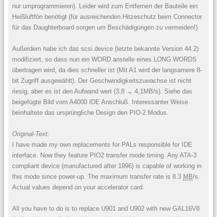
nur umprogrammieren). Leider wird zum Entfernen der Bauteile ein
Heißluftfön benötigt (für ausreichenden Hitzeschutz beim Connector
für das Daughterboard sorgen um Beschädigungen zu vermeiden!)
Außerdem habe ich das scsi.device (letzte bekannte Version 44.2)
modifiziert, so dass nun ein WORD anstelle eines LONG WORDS
übertragen wird, da dies schneller ist (Mit A1 wird der langsamere 8-
bit Zugriff ausgewählt). Der Geschwindigkeitszuwachse ist nicht
riesig, aber es ist den Aufwand wert (3,8 → 4,1MB/s). Siehe das
beigefügte Bild vom A4000 IDE Anschluß. Interessanter Weise
beinhaltete das ursprüngliche Design den PIO-2 Modus.
Original-Text:
I have made my own replacements for PALs responsible for IDE
interface. Now they feature PIO2 transfer mode timing. Any ATA-3
compliant device (manufactured after 1996) is capable of working in
this mode since power-up. The maximum transfer rate is 8.3
MB
/s.
Actual values depend on your accelerator card.
All you have to do is to replace U901 and U902 with new GAL16V8