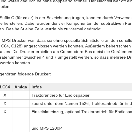
und waren dadurch beinahe doppelt so schnell. Der Nachteil war oft ei
eilen.
 Suffix C (für color) in der Bezeichnung trugen, konnten durch Verwend
e herstellen. Dabei wurden die vier Komponenten der subtraktiven Fa
en. Das heißt eine Zeile wurde bis zu viermal gedruckt.
er MPS-Drucker war, dass sie ohne spezielle Schnittstelle an den se
 C64, C128) angeschlossen werden konnten. Außerdem beherrschten 
atzes. Die Drucker erhielten am Commodore-Bus meist die Gerätenu
rätenummer zwischen 4 und 7 umgestellt werden, so dass mehrere Druc
werden konnten.
gehörten folgende Drucker:
f.C64
Amiga
Infos
X
Traktorantrieb für Endlospapier
X
zuerst unter dem Namen 1526, Traktorantrieb für End
X
Einzelblatteinzug, optional Traktorantrieb für Endlosp
und MPS 1200P