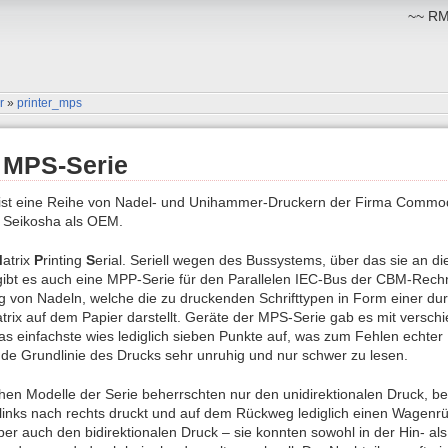
~~ RM:
r
»
printer_mps
 MPS-Serie
ist eine Reihe von Nadel- und Unihammer-Druckern der Firma Commodor
n Seikosha als OEM.
M
atrix
P
rinting
S
erial. Seriell wegen des Bussystems, über das sie an 
gibt es auch eine MPP-Serie für den Parallelen IEC-Bus der CBM-Rechn
 von Nadeln, welche die zu druckenden Schrifttypen in Form einer dur
trix auf dem Papier darstellt. Geräte der MPS-Serie gab es mit versch
s einfachste wies lediglich sieben Punkte auf, was zum Fehlen echter
nde Grundlinie des Drucks sehr unruhig und nur schwer zu lesen.
hen Modelle der Serie beherrschten nur den unidirektionalen Druck, b
nks nach rechts druckt und auf dem Rückweg lediglich einen Wagenrüc
er auch den bidirektionalen Druck – sie konnten sowohl in der Hin- a