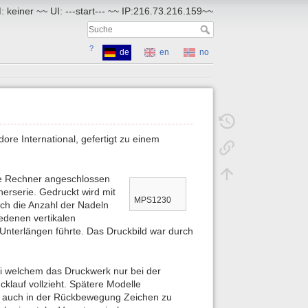
 keiner ~~ UI: ---start--- ~~ IP:216.73.216.159~~
?
de
en
no
e International, gefertigt zu einem
die Rechner angeschlossen
erserie. Gedruckt wird mit
MPS1230
ch die Anzahl der Nadeln
iedenen vertikalen
 Unterlängen führte. Das Druckbild war durch
ei welchem das Druckwerk nur bei der
klauf vollzieht. Spätere Modelle
ls auch in der Rückbewegung Zeichen zu