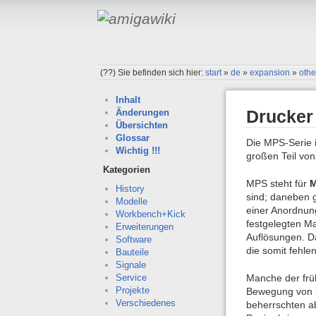
(??)
Sie befinden sich hier:
start
»
de
»
expansion
»
othe
Inhalt
Drucker
Änderungen
Übersichten
Glossar
Die MPS-Serie 
Wichtig !!!
großen Teil vo
Kategorien
MPS steht für
History
sind; daneben 
Modelle
einer Anordnung
Workbench+Kick
festgelegten Ma
Erweiterungen
Auflösungen. Da
Software
die somit fehle
Bauteile
Signale
Manche der frü
Service
Projekte
Bewegung von li
Verschiedenes
beherrschten ab