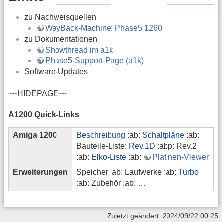
zu Nachweisquellen
WayBack-Machine: Phase5 1260
zu Dokumentationen
Showthread im a1k
Phase5-Support-Page (a1k)
Software-Updates
~~HIDEPAGE~~
A1200 Quick-Links
Amiga 1200
Beschreibung
:ab:
Schaltpläne
:ab:
Bauteile-Liste:
Rev.1D
:abp: Rev.2
:ab:
Elko-Liste
:ab:
Platinen-Viewer
Erweiterungen
Speicher :ab: Laufwerke :ab:
Turbo
:ab: Zubehör :ab: …
Zuletzt geändert: 2024/09/22 00:25