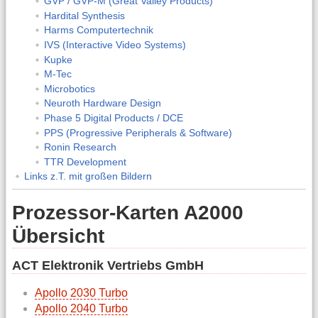
GVP / GVP-M (Great Valley Products)
Hardital Synthesis
Harms Computertechnik
IVS (Interactive Video Systems)
Kupke
M-Tec
Microbotics
Neuroth Hardware Design
Phase 5 Digital Products / DCE
PPS (Progressive Peripherals & Software)
Ronin Research
TTR Development
Links z.T. mit großen Bildern
Prozessor-Karten A2000
Übersicht
ACT Elektronik Vertriebs GmbH
Apollo 2030 Turbo
Apollo 2040 Turbo