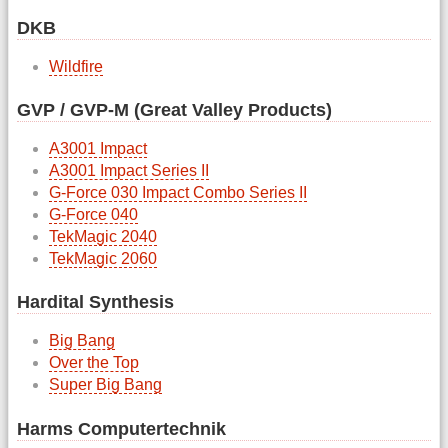
DKB
Wildfire
GVP / GVP-M (Great Valley Products)
A3001 Impact
A3001 Impact Series II
G-Force 030 Impact Combo Series II
G-Force 040
TekMagic 2040
TekMagic 2060
Hardital Synthesis
Big Bang
Over the Top
Super Big Bang
Harms Computertechnik