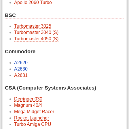
Apollo 2060 Turbo
BSC
Turbomaster 3025
Turbomaster 3040 (S)
Turbomaster 4050 (S)
Commodore
A2620
A2630
A2631
CSA (Computer Systems Associates)
Derringer 030
Magnum 40/4
Mega Midget Racer
Rocket Launcher
Turbo Amiga CPU