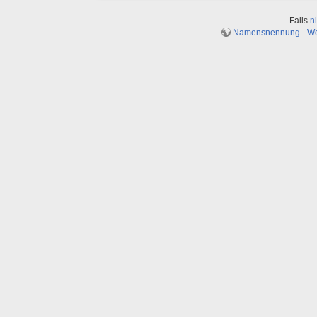
Falls
n
Namensnennung - Weit