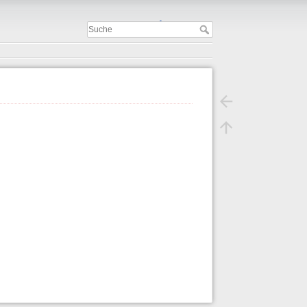
Important
.