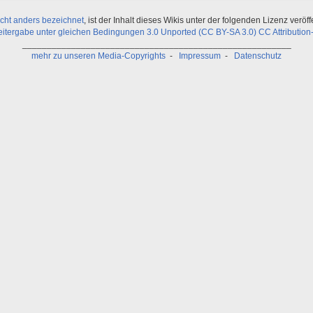
icht anders bezeichnet
, ist der Inhalt dieses Wikis unter der folgenden Lizenz veröffe
ergabe unter gleichen Bedingungen 3.0 Unported (CC BY-SA 3.0) CC Attribution-
_______________________________________________________
mehr zu unseren Media-Copyrights
-
Impressum
-
Datenschutz