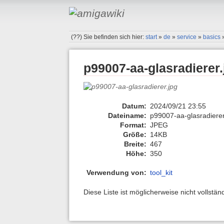
(??)
Sie befinden sich hier:
start
»
de
»
service
»
basics
p99007-aa-glasradierer.
Datum:
2024/09/21 23:55
Dateiname:
p99007-aa-glasradierer
Format:
JPEG
Größe:
14KB
Breite:
467
Höhe:
350
Verwendung von:
tool_kit
Diese Liste ist möglicherweise nicht vollstä