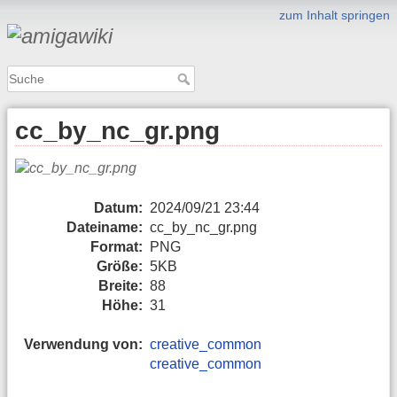
zum Inhalt springen
cc_by_nc_gr.png
Datum:
2024/09/21 23:44
Dateiname:
cc_by_nc_gr.png
Format:
PNG
Größe:
5KB
Breite:
88
Höhe:
31
Verwendung von:
creative_common
creative_common